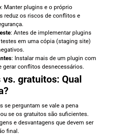
e
:
Manter plugins e o próprio
 reduz os riscos de conflitos e
egurança.
teste
:
Antes de implementar plugins
a testes em uma cópia (staging site)
negativos.
antes
:
Instalar mais de um plugin com
gerar conflitos desnecessários.
 vs. gratuitos: Qual
a?
os se perguntam se vale a pena
ou se os gratuitos são suficientes.
gens e desvantagens que devem ser
o final.