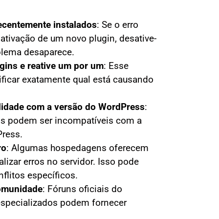
recentemente instalados
:
Se o erro
ativação de um novo plugin, desative-
oblema desaparece.
gins e reative um por um
:
Esse
ificar exatamente qual está causando
ilidade com a versão do WordPress
:
os podem ser incompatíveis com a
Press.
ro
:
Algumas hospedagens oferecem
lizar erros no servidor. Isso pode
nflitos específicos.
omunidade
:
Fóruns oficiais do
specializados podem fornecer