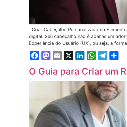
Criar Cabeçalho Personalizado no Elementor
digital. Seu cabeçalho não é apenas um ador
Experiência do Usuário (UX), ou seja, a form
Facebook
Mastodon
Email
X
LinkedIn
Whats
Tel
S
O Guia para Criar um 