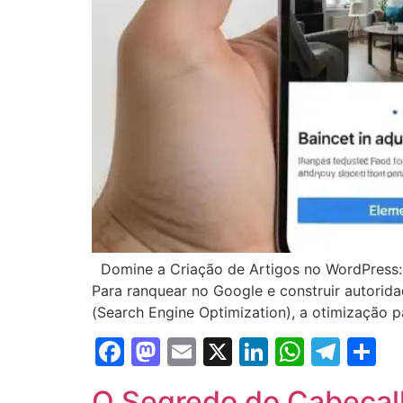
Domine a Criação de Artigos no WordPress:
Para ranquear no Google e construir autorida
(Search Engine Optimization), a otimização 
Facebook
Mastodon
Email
X
LinkedIn
Whats
Tel
S
O Segredo do Cabeçalh