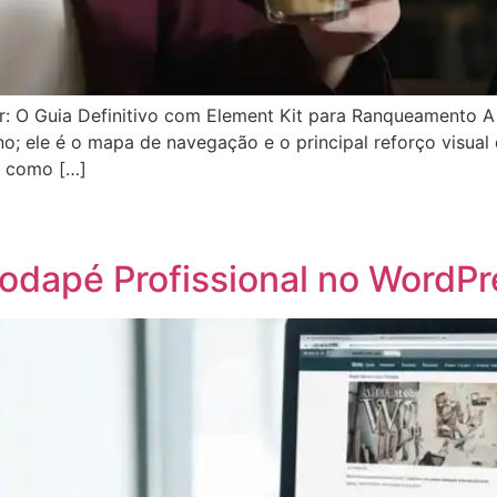
: O Guia Definitivo com Element Kit para Ranqueamento A 
no; ele é o mapa de navegação e o principal reforço visua
a como […]
App
egram
hare
Rodapé Profissional no WordP