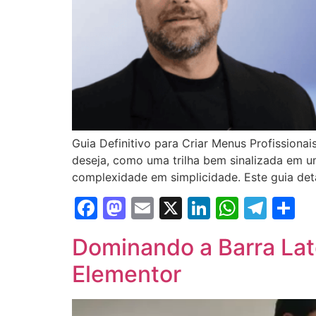
Guia Definitivo para Criar Menus Profissiona
deseja, como uma trilha bem sinalizada em um
complexidade em simplicidade. Este guia det
Facebook
Mastodon
Email
X
LinkedIn
Whats
Tel
S
Dominando a Barra Late
Elementor