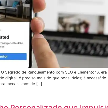
 O Segredo de Ranqueamento com SEO e Elementor A era d
de digital, é preciso mais do que boas ideias; é necessári
para mecanismos de […]
App
egram
hare
o Personalizado que Impulsi