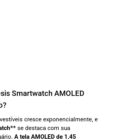
nesis Smartwatch AMOLED
o?
vestíveis cresce exponencialmente, e
atch**
se destaca com sua
ário.
A tela AMOLED de 1,45