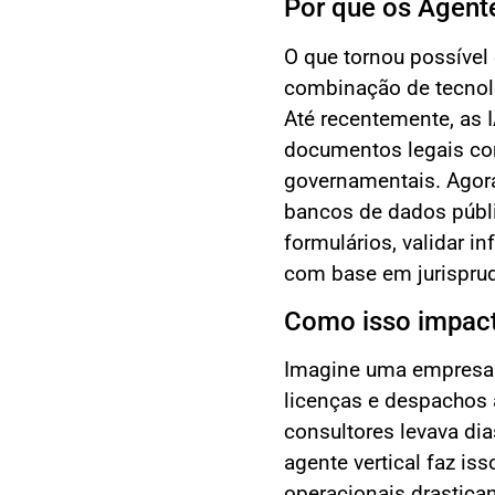
Por que os Agente
O que tornou possível
combinação de tecnolo
Até recentemente, as 
documentos legais co
governamentais. Agor
bancos de dados públ
formulários, validar i
com base em jurisprud
Como isso impac
Imagine uma empresa 
licenças e despachos 
consultores levava di
agente vertical faz is
operacionais drasticam