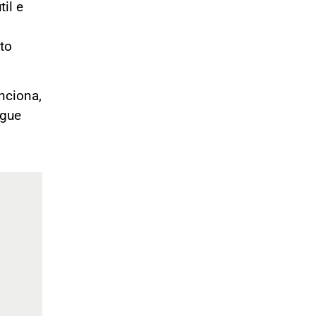
il e
to
nciona,
egue