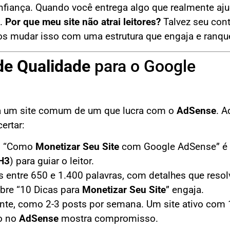
nfiança. Quando você entrega algo que realmente aju
e.
Por que meu site não atrai leitores?
Talvez seu con
s mudar isso com uma estrutura que engaja e ranque
de Qualidade
para o Google
a um site comum de um que lucra com o
AdSense
. A
ertar:
 “Como
Monetizar Seu Site
com Google AdSense” é 
H3
) para guiar o leitor.
os entre 650 e 1.400 palavras, com detalhes que reso
bre “10 Dicas para
Monetizar Seu Site
” engaja.
ente, como 2-3 posts por semana. Um site ativo com
ão no
AdSense
mostra compromisso.