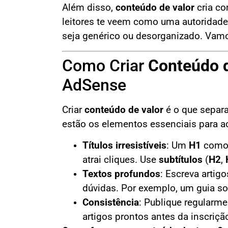
Além disso,
conteúdo de valor
cria co
leitores te veem como uma autoridad
seja genérico ou desorganizado. Vamo
Como Criar
Conteúdo 
AdSense
Criar
conteúdo de valor
é o que separ
estão os elementos essenciais para ac
Títulos irresistíveis
: Um
H1
como
atrai cliques. Use
subtítulos
(
H2
,
Textos profundos
: Escreva artig
dúvidas. Por exemplo, um guia so
Consistência
: Publique regularm
artigos prontos antes da inscriç