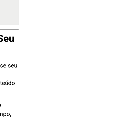
Seu
 se seu
nteúdo
a
empo,