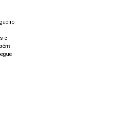
gueiro
s e
mbém
regue