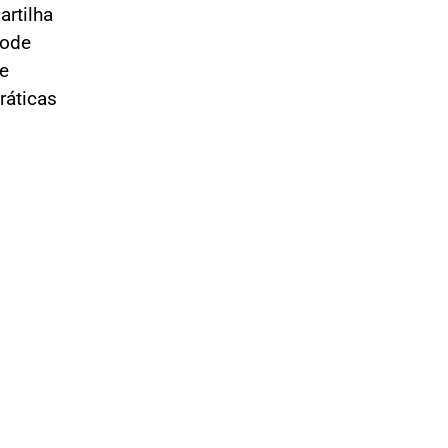
rtilha
ode
te
ráticas