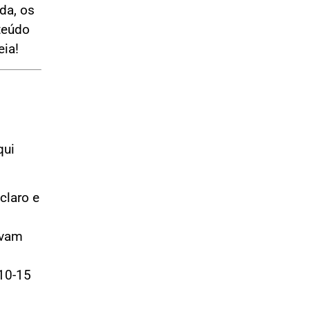
da, os
teúdo
ia!
qui
claro e
lvam
 10-15