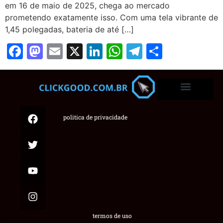
em 16 de maio de 2025, chega ao mercado
prometendo exatamente isso. Com uma tela vibrante de
1,45 polegadas, bateria de até […]
Facebook
Mastodon
Email
X
LinkedIn
WhatsApp
Telegram
Share
politica de privacidade
termos de uso