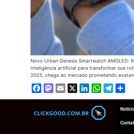
Novo Urban Genesis Smartwatch AMOLED: Revo
inteligência artificial para transformar sua
2025, chega ao mercado prometendo exatamen
Facebook
Mastodon
Email
X
LinkedIn
Whats
Tel
S
Notici
Conta