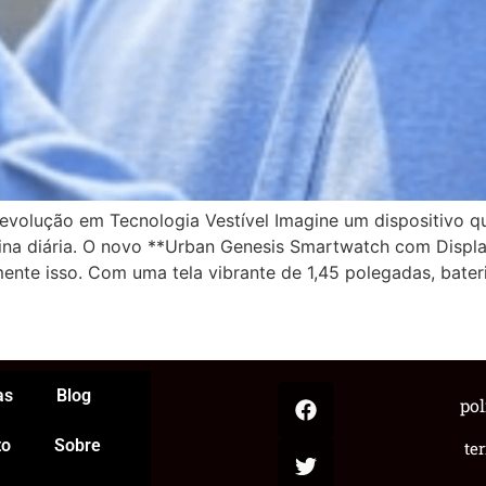
lução em Tecnologia Vestível Imagine um dispositivo que
 rotina diária. O novo **Urban Genesis Smartwatch com Dis
te isso. Com uma tela vibrante de 1,45 polegadas, bateri
App
egram
hare
as
Blog
pol
to
Sobre
te