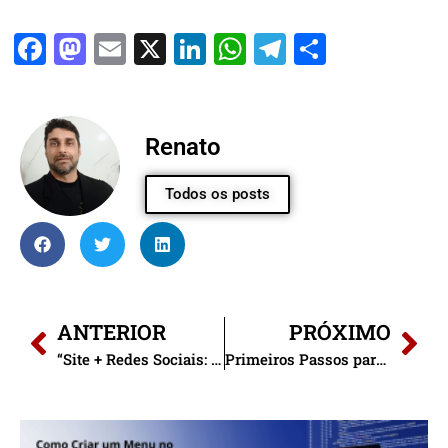
Facebook
Mastodon
Email
X
LinkedIn
WhatsApp
Telegram
Share
Renato
Todos os posts
ANTERIOR
PRÓXIMO
“Site + Redes Sociais: A Dupla Imbatível para Sua Presença Digital”
Primeiros Passos para um Site Seguro e Eficiente