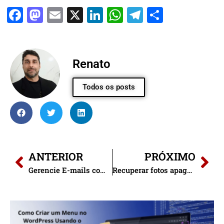
Facebook
Mastodon
Email
X
LinkedIn
WhatsApp
Telegram
Share
Renato
Todos os posts
ANTERIOR
PRÓXIMO
Gerencie E-mails com a Nova Função do Gmail e Ganhe Produtividade
Recuperar fotos apagadas no Android com ferramentas simples.