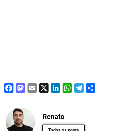
Facebook
Mastodon
Email
X
LinkedIn
WhatsApp
Telegram
Share
Renato
Todos os posts