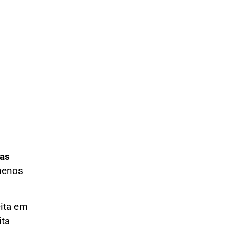
ças
 menos
ita em
ita