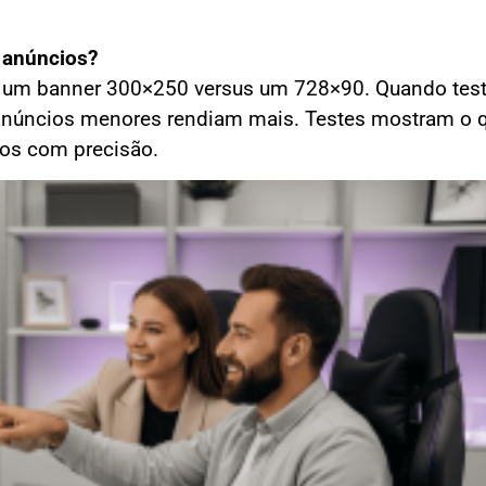
e anúncios?
um banner 300×250 versus um 728×90. Quando test
 anúncios menores rendiam mais. Testes mostram o 
ros com precisão.