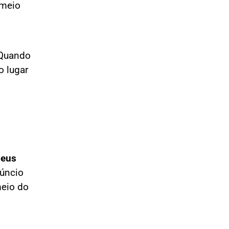
 meio
 Quando
o lugar
seus
núncio
meio do