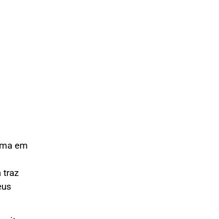
orma em
 traz
eus