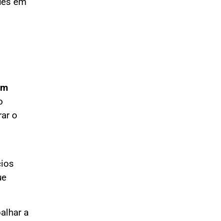
ques em
om
o
ar o
cios
ue
alhar a