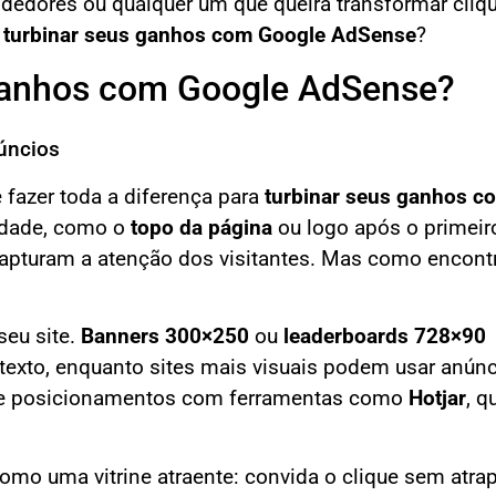
ndedores ou qualquer um que queira transformar cli
o
turbinar seus ganhos com Google AdSense
?
Ganhos com Google AdSense?
úncios
fazer toda a diferença para
turbinar seus ganhos c
ilidade, como o
topo da página
ou logo após o primeir
capturam a atenção dos visitantes. Mas como encontr
seu site.
Banners 300×250
ou
leaderboards 728×90
xto, enquanto sites mais visuais podem usar anún
ste posicionamentos com ferramentas como
Hotjar
, q
 uma vitrine atraente: convida o clique sem atrap