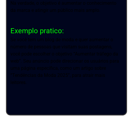
Na verdade, o objetivo é aumentar o conhecimento
da marca e atingir um público mais amplo.
Exemplo pratico:
Se você tem um blog de moda e quer aumentar o
número de pessoas que visitam suas postagens,
você pode escolher o objetivo “Aumentar tráfego da
web”. Seu anúncio pode direcionar os usuários para
uma página específica, como um artigo sobre
“Tendências da Moda 2025”, para atrair mais
leitores.
PG: 9