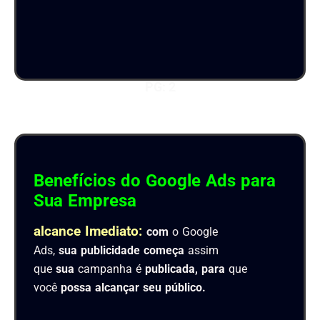
PG: 2
Benefícios do Google Ads para
Sua Empresa
alcance Imediato:
com
o Google
Ads,
sua
publicidade
começa
assim
que
sua
campanha é
publicada,
para
que
você
possa
alcançar
seu
público.