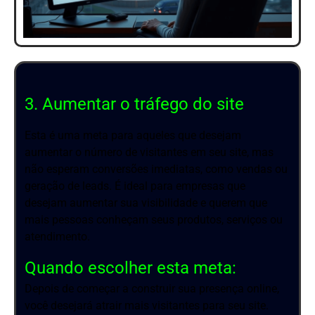
3. Aumentar o tráfego do site
Esta é uma meta para aqueles que desejam
aumentar o número de visitantes em seu site, mas
não esperam conversões imediatas, como vendas ou
geração de leads. É ideal para empresas que
desejam aumentar sua visibilidade e querem que
mais pessoas conheçam seus produtos, serviços ou
atendimento.
Quando escolher esta meta:
Depois de começar a construir sua presença online,
você desejará atrair mais visitantes para seu site.