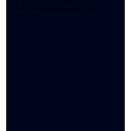
uma compra) é maior. Ao segmentar bem seus
anúncios, você pode alcançar o público certo no
momento certo.