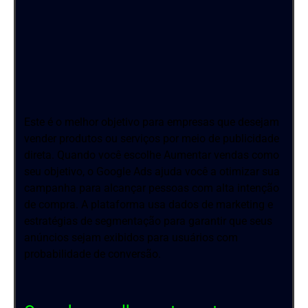
Este é o melhor objetivo para empresas que desejam
vender produtos ou serviços por meio de publicidade
direta. Quando você escolhe Aumentar vendas como
seu objetivo, o Google Ads ajuda você a otimizar sua
campanha para alcançar pessoas com alta intenção
de compra. A plataforma usa dados de marketing e
estratégias de segmentação para garantir que seus
anúncios sejam exibidos para usuários com
probabilidade de conversão.