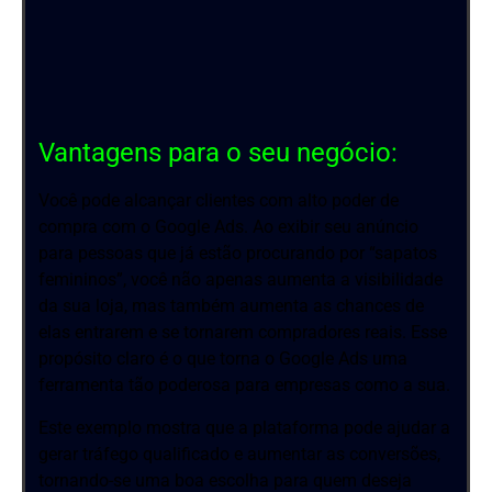
Vantagens para o seu negócio:
Você pode alcançar clientes com alto poder de
compra com o Google Ads. Ao exibir seu anúncio
para pessoas que já estão procurando por “sapatos
femininos”, você não apenas aumenta a visibilidade
da sua loja, mas também aumenta as chances de
elas entrarem e se tornarem compradores reais. Esse
propósito claro é o que torna o Google Ads uma
ferramenta tão poderosa para empresas como a sua.
Este exemplo mostra que a plataforma pode ajudar a
gerar tráfego qualificado e aumentar as conversões,
tornando-se uma boa escolha para quem deseja