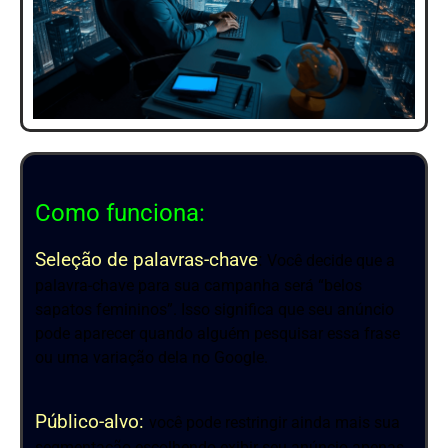
Como funciona:
Seleção de palavras-chave
:
Você decide que a
palavra-chave para sua campanha será “belos
sapatos femininos”. Isso significa que seu anúncio
pode aparecer quando alguém pesquisar essa frase
ou uma variação dela no Google.
Público-alvo:
você pode restringir ainda mais sua
segmentação escolhendo exibir seu anúncio apenas