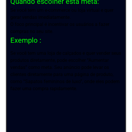
Quando escolher esta meta:
Se você tem um e-commerce ou loja virtual e quer
gerar vendas imediatamente.
O foco principal é incentivar os usuários a fazer
compras no seu site.
Exemplo :
Se você tem uma loja de calçados e quer vender seus
produtos diretamente, pode escolher “Aumentar
vendas” como meta. Seu anúncio pode levar os
clientes diretamente para uma página de produto,
como “Sapatos femininos de luxo”, onde eles podem
fazer uma compra rapidamente.