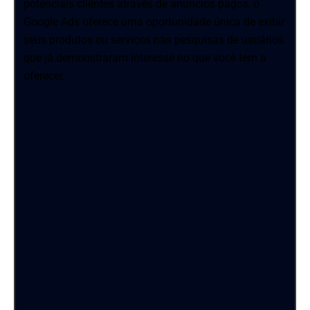
potenciais clientes através de anúncios pagos, o
Google Ads oferece uma oportunidade única de exibir
seus produtos ou serviços nas pesquisas de usuários
que já demonstraram interesse no que você tem a
oferecer.