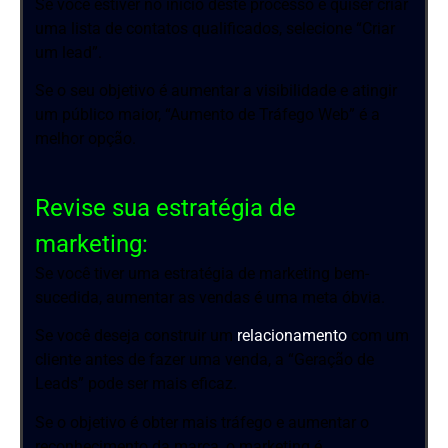
Se você estiver no início deste processo e quiser criar
uma lista de contatos qualificados, selecione “Criar
um lead”.
Se o seu objetivo é aumentar a visibilidade e atingir
um público maior, “Aumento de Tráfego Web” é a
melhor opção.
Revise sua estratégia de
marketing:
Se você tiver uma estratégia de marketing bem-
sucedida, aumentar as vendas é uma meta óbvia.
Se você deseja construir um
relacionamento
com um
cliente antes de fazer uma venda, a “Geração de
Leads” pode ser mais eficaz.
Se o objetivo é obter mais tráfego e aumentar o
reconhecimento da marca, o marketing é