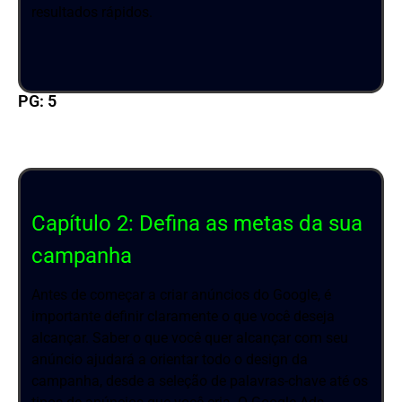
resultados rápidos.
PG: 5
Capítulo 2: Defina as metas da sua
campanha
Antes de começar a criar anúncios do Google, é
importante definir claramente o que você deseja
alcançar. Saber o que você quer alcançar com seu
anúncio ajudará a orientar todo o design da
campanha, desde a seleção de palavras-chave até os