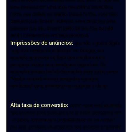
para pessoas em uma área geográfica específica,
como sua cidade ou região. Dessa forma, você não
desperdiçará dinheiro exibindo seus anúncios para
pessoas que não moram perto de sua loja ou não
estão interessadas em seus produtos.
Impressões de anúncios:
quando alguém digita
“sapatos femininos estilosos” no Google, seu
anúncio aparecerá no topo dos resultados da
pesquisa, acima dos resultados orgânicos. Os
anúncios podem incluir chamadas para ação, como
“Venha conferir nossos elegantes sapatos
femininos” para incentivar os usuários a clicar.
Alta taxa de conversão:
como você está exibindo
seu anúncio para pessoas que já estão pensando em
calçados femininos, a probabilidade de conversão
(ou seja, pessoas clicando em seu anúncio e fazendo