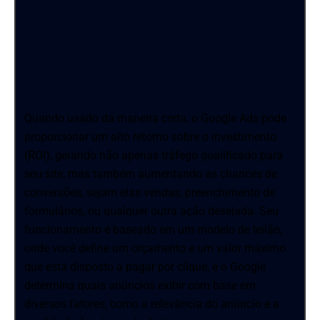
Quando usado da maneira certa, o Google Ads pode
proporcionar um alto retorno sobre o investimento
(ROI), gerando não apenas tráfego qualificado para
seu site, mas também aumentando as chances de
conversões, sejam elas vendas, preenchimento de
formulários, ou qualquer outra ação desejada. Seu
funcionamento é baseado em um modelo de leilão,
onde você define um orçamento e um valor máximo
que está disposto a pagar por clique, e o Google
determina quais anúncios exibir com base em
diversos fatores, como a relevância do anúncio e a