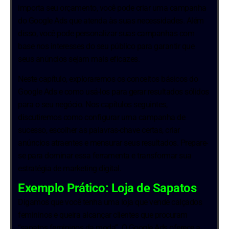
importa seu orçamento, você pode criar uma campanha
do Google Ads que atenda às suas necessidades. Além
disso, você pode personalizar suas campanhas com
base nos interesses do seu público para garantir que
seus anúncios sejam mais eficazes.
Neste capítulo, exploraremos os conceitos básicos do
Google Ads e como usá-los para gerar resultados sólidos
para o seu negócio. Nos capítulos seguintes,
discutiremos como configurar uma campanha de
sucesso, escolher as palavras-chave certas, criar
anúncios atraentes e mensurar seus resultados. Prepare-
se para dominar essa ferramenta e transformar sua
estratégia de marketing digital.
Exemplo Prático: Loja de Sapatos
Digamos que você tenha uma loja que vende calçados
femininos e queira alcançar clientes que procuram
“sapatos femininos da moda”. O Google Ads oferece a