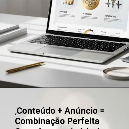
Opening
https://clickgood.com.br/como-ganhar-dinheiro-com-blog-estrategias-de-trafego-organico/
,
Conteúdo + Anúncio =
Combinação Perfeita