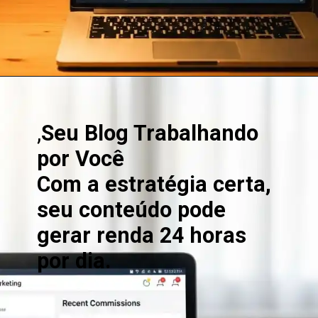
Opening
https://clickgood.com.br/como-ganhar-dinheiro-com-blog-estrategias-de-trafego-organico/
,
Seu Blog Trabalhando
por Você
Com a estratégia certa,
seu conteúdo pode
gerar renda 24 horas
por dia.