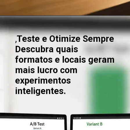
Opening
https://clickgood.com.br/como-ganhar-dinheiro-com-blog-estrategias-de-trafego-organico/
,
Teste e Otimize Sempre
Descubra quais
formatos e locais geram
mais lucro com
experimentos
inteligentes.