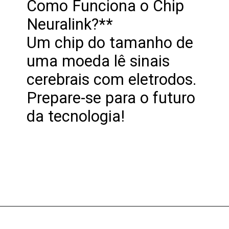
Como Funciona o Chip
Neuralink?**
Um chip do tamanho de
uma moeda lê sinais
cerebrais com eletrodos.
Prepare-se para o futuro
da tecnologia!
Opening
https://clickgood.com.br/o-chip-que-conecta-mente-e-maquina-ja-e-real-descubra-como/