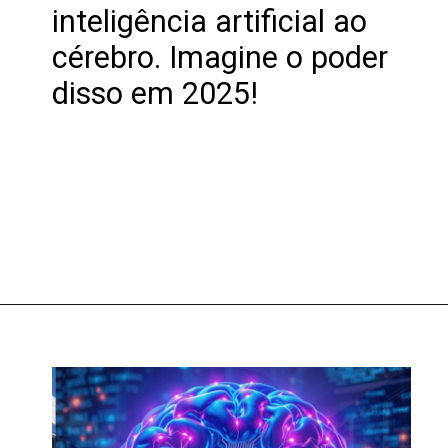
inteligência artificial ao
cérebro. Imagine o poder
disso em 2025!
Opening
https://clickgood.com.br/o-chip-que-conecta-mente-e-maquina-ja-e-real-descubra-como/