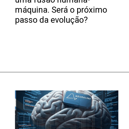
máquina. Será o próximo
passo da evolução?
Opening
https://clickgood.com.br/o-chip-que-conecta-mente-e-maquina-ja-e-real-descubra-como/