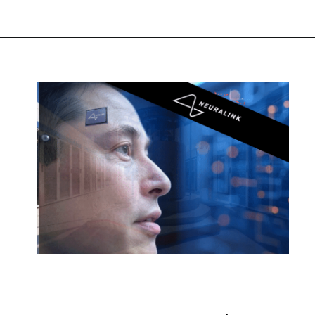
Opening
https://clickgood.com.br/o-chip-que-conecta-mente-e-maquina-ja-e-real-descubra-como/