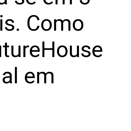
ais. Como
utureHouse
ial em