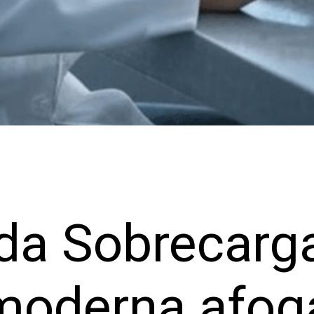
 da Sobrecarg
 moderna afog