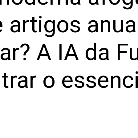
 artigos anu
r? A IA da F
ltrar o essenc