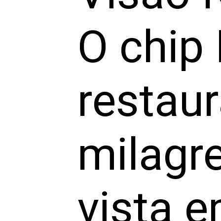
O chip
restaur
milagr
vista 