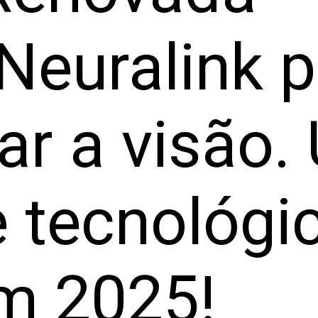
 Neuralink 
ar a visão.
e tecnológi
em 2025!