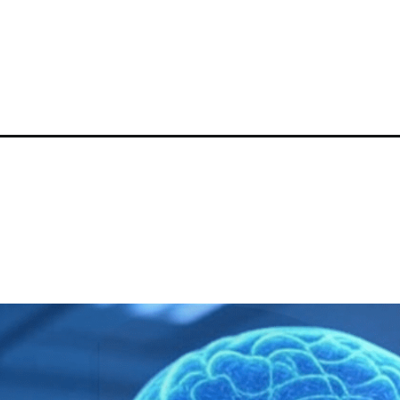
-e-maquina-ja-e-real-descubra-como/