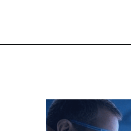
Opening
https://clickgood.com.br/o-chip-que-conecta-mente