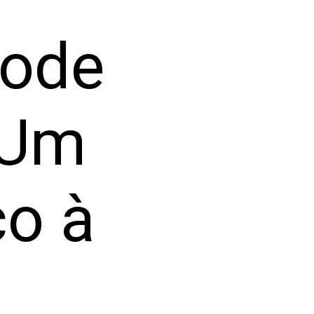
pode
 Um
co à