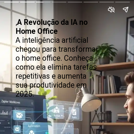
,
A Revolução da IA no
Home Office
A inteligência artificial
chegou para transformar
o home office. Conheça
como ela elimina tarefas
repetitivas e aumenta
sua produtividade em
2025.