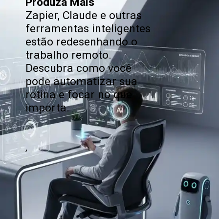
Produza Mais
Zapier, Claude e outras
ferramentas inteligentes
estão redesenhando o
trabalho remoto.
Descubra como você
pode automatizar sua
rotina e focar no que
importa.
,