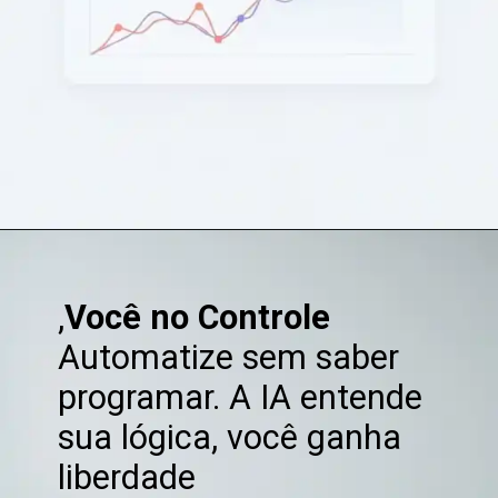
Opening
https://clickgood.com.br/ia-no-home-office-trabalhe-menos-conquiste-mais/
,
Você no Controle
Automatize sem saber
programar. A IA entende
sua lógica, você ganha
liberdade