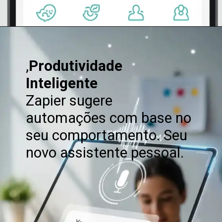
Opening
https://clickgood.com.br/ia-no-home-office-trabalhe-menos-conquiste-mais/
,
Produtividade
Inteligente
Zapier sugere
automações com base no
seu comportamento. Seu
novo assistente pessoal.