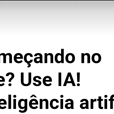
omeçando no
? Use IA!
ligência artif