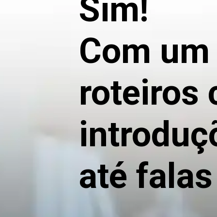
Sim!
Com um b
roteiros 
introduçõ
até fala