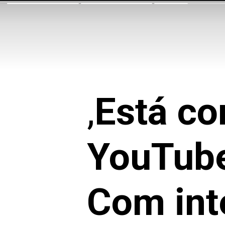
,
Está c
YouTube
Com inte