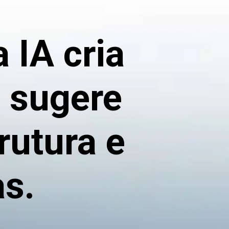
IA cria
a sugere
rutura e
as.