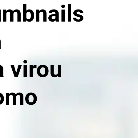
humbnails
m
 virou
como