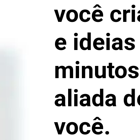
você cri
e ideia
minutos.
aliada 
você.