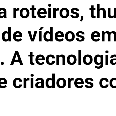
a roteiros, t
s de vídeos e
 A tecnologia
de criadores 