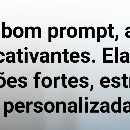
om prompt, a 
cativantes. El
es fortes, est
s personalizad