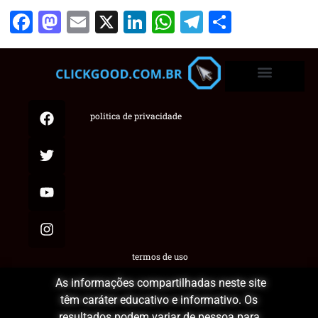
Facebook
Mastodon
Email
X
LinkedIn
WhatsApp
Telegram
Share
politica de privacidade
termos de uso
As informações compartilhadas neste site
têm caráter educativo e informativo. Os
resultados podem variar de pessoa para