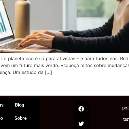
o planeta não é só para ativistas – é para todos nós. Red
vem um futuro mais verde. Esqueça mitos sobre mudanças 
rença. Um estudo da […]
App
egram
hare
as
Blog
pol
to
Sobre
te