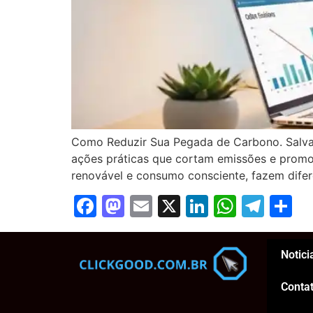
Como Reduzir Sua Pegada de Carbono. Salvar 
ações práticas que cortam emissões e promo
renovável e consumo consciente, fazem dife
Facebook
Mastodon
Email
X
LinkedIn
Whats
Tel
S
Notici
Conta