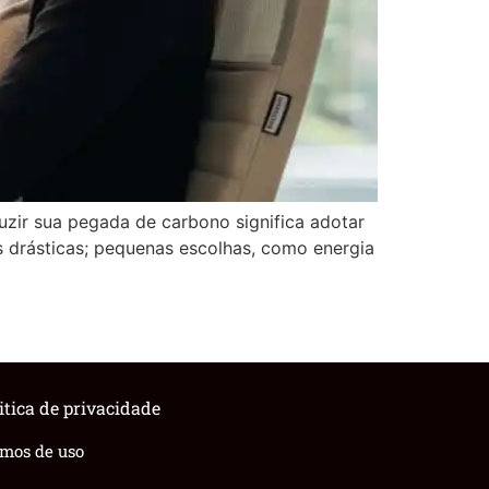
uzir sua pegada de carbono significa adotar
drásticas; pequenas escolhas, como energia
itica de privacidade
rmos de uso