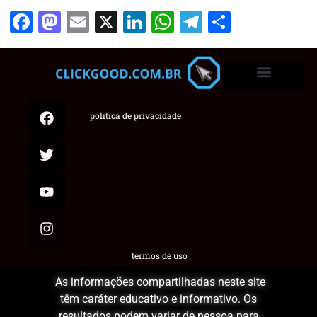
Facebook
Mastodon
Email
X
LinkedIn
WhatsApp
Telegram
Share
politica de privacidade
termos de uso
As informações compartilhadas neste site
têm caráter educativo e informativo. Os
resultados podem variar de pessoa para