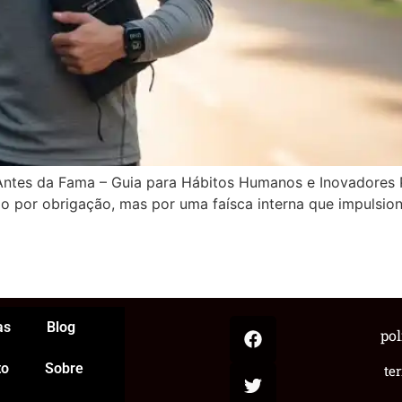
ntes da Fama – Guia para Hábitos Humanos e Inovadores 
o por obrigação, mas por uma faísca interna que impulsion
App
egram
hare
as
Blog
pol
to
Sobre
te