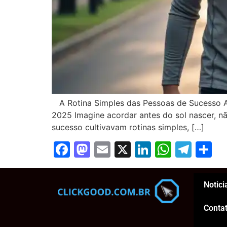
A Rotina Simples das Pessoas de Sucesso A
2025 Imagine acordar antes do sol nascer, nã
sucesso cultivavam rotinas simples, […]
Facebook
Mastodon
Email
X
LinkedIn
Whats
Tel
S
Notici
Conta