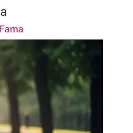
ma
 Fama