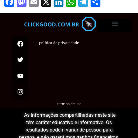
Facebook
Mastodon
Email
X
LinkedIn
WhatsApp
Telegram
Share
politica de privacidade
termos de uso
As informações compartilhadas neste site
têm caráter educativo e informativo. Os
resultados podem variar de pessoa para
pessoa, e não garantimos ganhos financeiros.