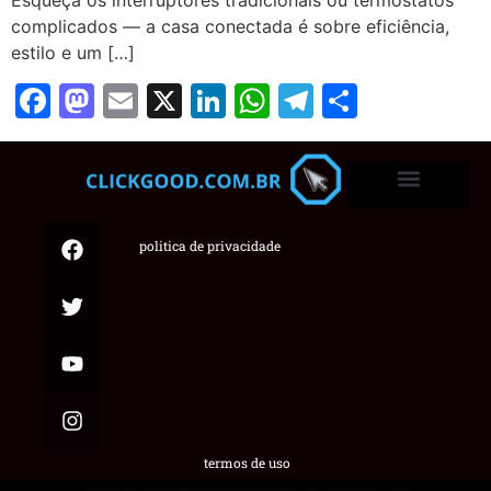
complicados — a casa conectada é sobre eficiência,
estilo e um […]
Facebook
Mastodon
Email
X
LinkedIn
WhatsApp
Telegram
Share
politica de privacidade
termos de uso