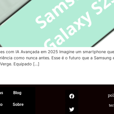
s com IA Avançada em 2025 Imagine um smartphone que e
periência como nunca antes. Esse é o futuro que a Samsung
Verge. Equipado […]
App
egram
hare
as
Blog
pol
to
Sobre
te