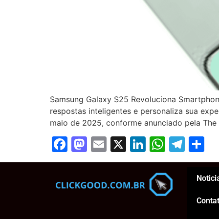
Samsung Galaxy S25 Revoluciona Smartphone
respostas inteligentes e personaliza sua ex
maio de 2025, conforme anunciado pela The 
Facebook
Mastodon
Email
X
LinkedIn
Whats
Tel
S
Notici
Conta