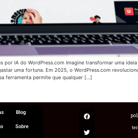
s por IA do WordPress.com Imagine transformar uma ideia 
astar uma fortuna. Em 2025, o WordPress.com revoluciono
Essa ferramenta permite que qualquer […]
App
egram
hare
as
Blog
pol
to
Sobre
te