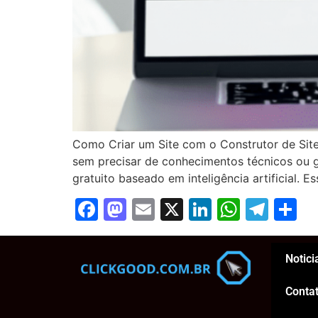
Como Criar um Site com o Construtor de Site
sem precisar de conhecimentos técnicos ou g
gratuito baseado em inteligência artificial. 
Facebook
Mastodon
Email
X
LinkedIn
Whats
Tel
S
Notici
Conta