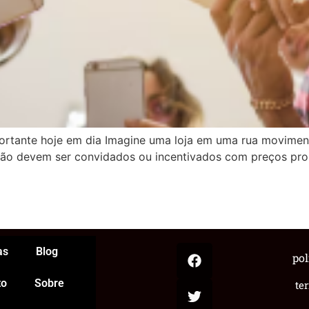
portante hoje em dia Imagine uma loja em uma rua movimen
 não devem ser convidados ou incentivados com preços pro
App
egram
hare
as
Blog
pol
to
Sobre
te