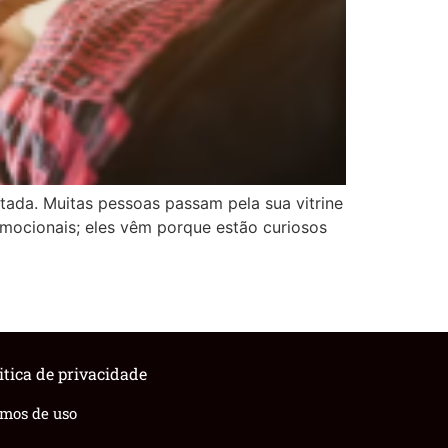
tada. Muitas pessoas passam pela sua vitrine
mocionais; eles vêm porque estão curiosos
itica de privacidade
rmos de uso