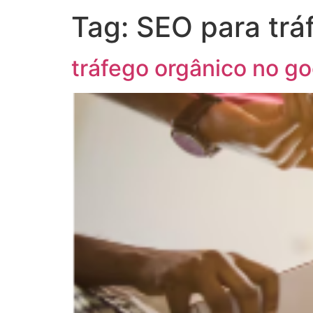
Tag:
SEO para trá
tráfego orgânico no go