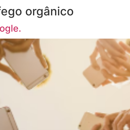
fego orgânico
ogle.