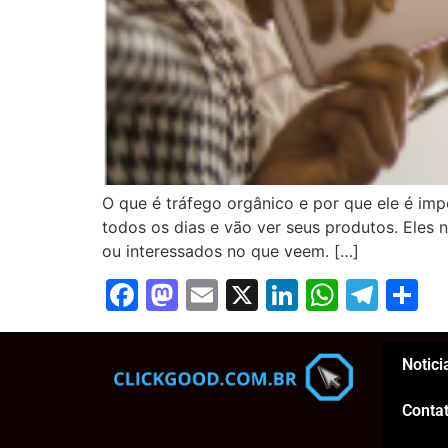
O que é tráfego orgânico e por que ele é im
todos os dias e vão ver seus produtos. Eles
ou interessados no que veem. […]
Facebook
Mastodon
Email
X
LinkedIn
Whats
Tel
S
Notici
Conta