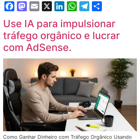
Facebook
Mastodon
Email
X
LinkedIn
WhatsApp
Telegram
Share
Use IA para impulsionar
tráfego orgânico e lucrar
com AdSense.
Como Ganhar Dinheiro com Tráfego Orgânico Usando