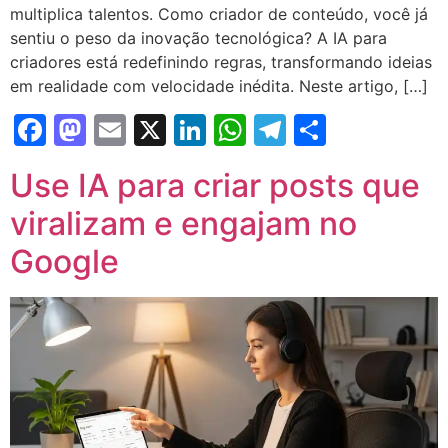
multiplica talentos. Como criador de conteúdo, você já
sentiu o peso da inovação tecnológica? A IA para
criadores está redefinindo regras, transformando ideias
em realidade com velocidade inédita. Neste artigo, […]
Facebook
Mastodon
Email
X
LinkedIn
WhatsApp
Telegram
Share
Use IA para criar posts que
viralizam e engajam no
Google