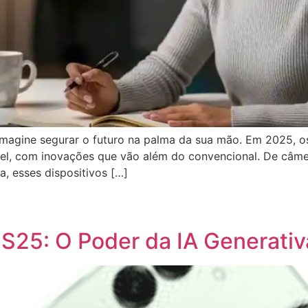
magine segurar o futuro na palma da sua mão. Em 2025, 
vel, com inovações que vão além do convencional. De câ
a, esses dispositivos […]
App
egram
hare
5: O Poder da IA ​​Generativ