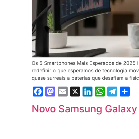
Os 5 Smartphones Mais Esperados de 2025 I
redefinir o que esperamos de tecnologia mó
quase surreais a baterias que desafiam a físic
Facebook
Mastodon
Email
X
LinkedIn
Whats
Tel
S
Novo Samsung Galaxy S2