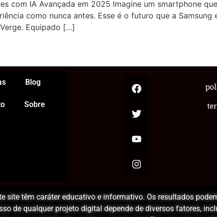
s com IA Avançada em 2025 Imagine um smartphone que e
periência como nunca antes. Esse é o futuro que a Samsung
Verge. Equipado […]
App
egram
hare
as
Blog
pol
to
Sobre
te
 site têm caráter educativo e informativo. Os resultados podem
o de qualquer projeto digital depende de diversos fatores, inc