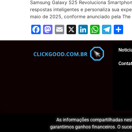
Samsung Galaxy S25 Revoluciona Smartphone
respostas inteligentes e personaliza sua ex
maio de 2025, conforme anunciado pela The 
Facebook
Mastodon
Email
X
LinkedIn
Whats
Tel
S
Notici
Conta
As informações compartilhadas neste
garantimos ganhos financeiros. O sucess