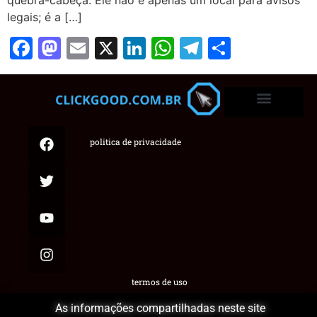
legais; é a […]
Facebook
Mastodon
Email
X
LinkedIn
WhatsApp
Telegram
Share
politica de privacidade
termos de uso
As informações compartilhadas neste site