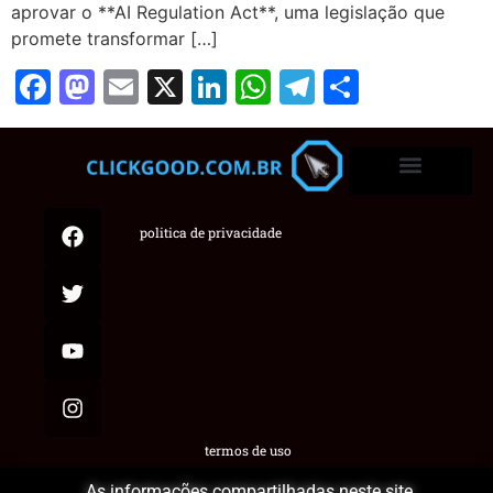
aprovar o **AI Regulation Act**, uma legislação que
promete transformar […]
Facebook
Mastodon
Email
X
LinkedIn
WhatsApp
Telegram
Share
politica de privacidade
termos de uso
As informações compartilhadas neste site