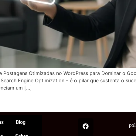
 Postagens Otimizadas no WordPress para Dominar o Goog
arch Engine Optimization – é o pilar que sustenta o sucess
genciam um […]
App
egram
hare
as
Blog
pol