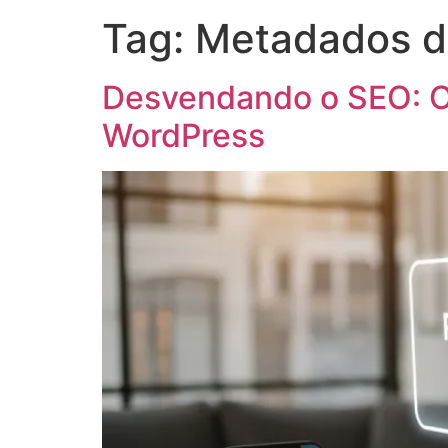
Tag:
Metadados d
Desvendando o SEO: O
WordPress