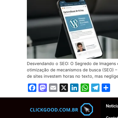
Desvendando o SEO: O Segredo de Imagens e
otimização de mecanismos de busca (SEO) – Se
de sites investem horas no texto, mas negli
Facebook
Mastodon
Email
X
LinkedIn
Whats
Tel
S
Notici