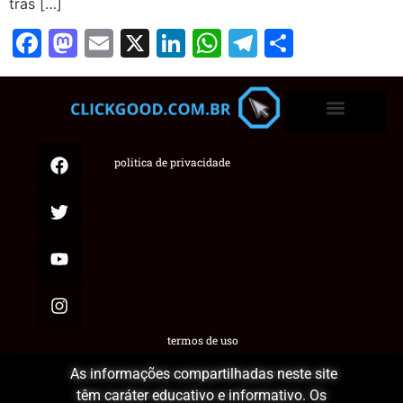
trás […]
Facebook
Mastodon
Email
X
LinkedIn
WhatsApp
Telegram
Share
politica de privacidade
termos de uso
As informações compartilhadas neste site
têm caráter educativo e informativo. Os