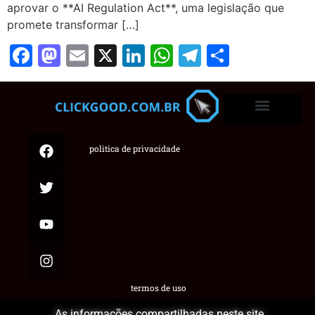
aprovar o **AI Regulation Act**, uma legislação que
promete transformar […]
Facebook
Mastodon
Email
X
LinkedIn
WhatsApp
Telegram
Share
politica de privacidade
termos de uso
As informações compartilhadas neste site