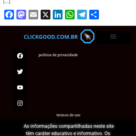
[…]
Facebook
Mastodon
Email
X
LinkedIn
WhatsApp
Telegram
Share
politica de privacidade
termos de uso
As informações compartilhadas neste site
têm caráter educativo e informativo. Os