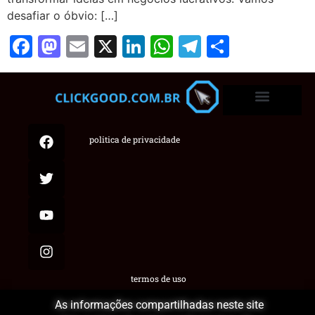
desafiar o óbvio: […]
Facebook
Mastodon
Email
X
LinkedIn
WhatsApp
Telegram
Share
politica de privacidade
termos de uso
As informações compartilhadas neste site