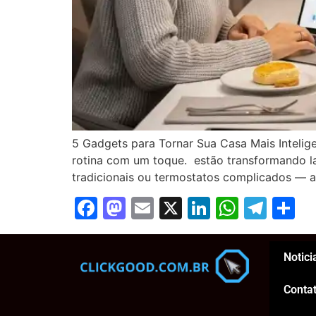
5 Gadgets para Tornar Sua Casa Mais Inteli
rotina com um toque. estão transformando la
tradicionais ou termostatos complicados — a 
Facebook
Mastodon
Email
X
LinkedIn
Whats
Tel
S
Notici
Conta