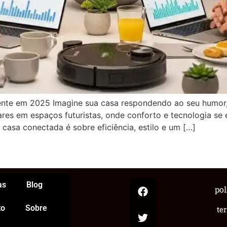
gente em 2025 Imagine sua casa respondendo ao seu humor,
res em espaços futuristas, onde conforto e tecnologia se 
casa conectada é sobre eficiência, estilo e um […]
App
egram
hare
as
Blog
pol
to
Sobre
te