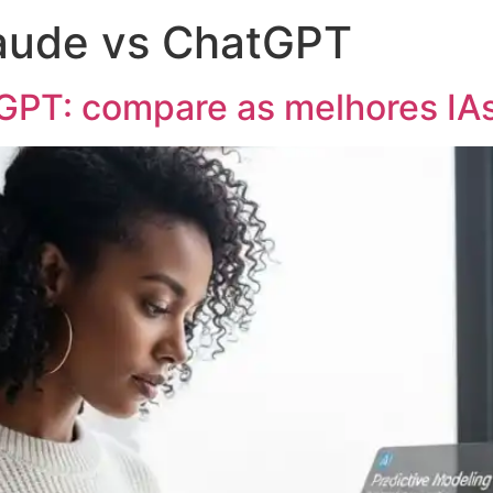
laude vs ChatGPT
GPT: compare as melhores IAs