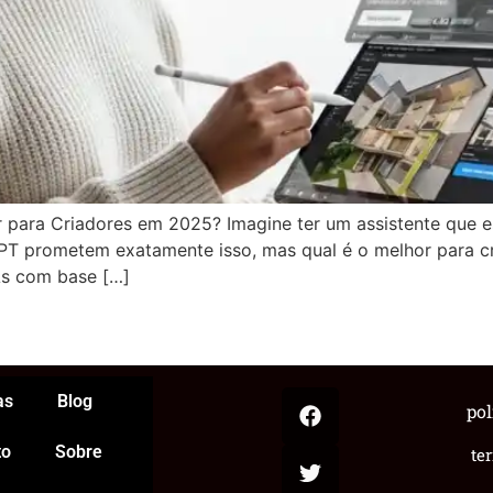
 para Criadores em 2025? Imagine ter um assistente que es
 prometem exatamente isso, mas qual é o melhor para cri
As com base […]
App
egram
hare
as
Blog
pol
to
Sobre
te