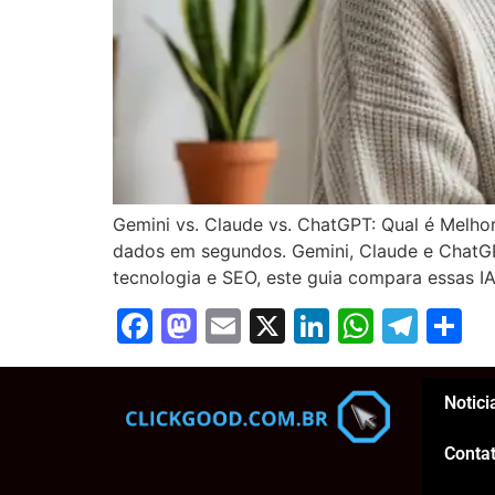
Gemini vs. Claude vs. ChatGPT: Qual é Melhor
dados em segundos. Gemini, Claude e ChatGPT
tecnologia e SEO, este guia compara essas I
Facebook
Mastodon
Email
X
LinkedIn
Whats
Tel
S
Notici
Conta