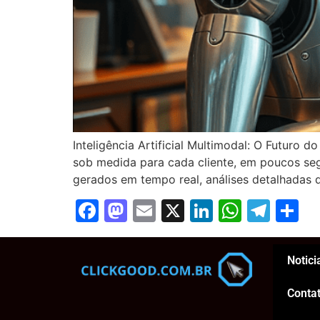
Inteligência Artificial Multimodal: O Futuro
sob medida para cada cliente, em poucos segun
gerados em tempo real, análises detalhadas
Facebook
Mastodon
Email
X
LinkedIn
Whats
Tel
S
Notici
Conta