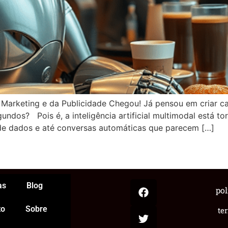
 do Marketing e da Publicidade Chegou! Já pensou em criar 
dos? Pois é, a inteligência artificial multimodal está tor
 de dados e até conversas automáticas que parecem […]
App
egram
hare
as
Blog
pol
to
Sobre
te