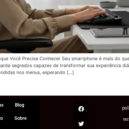
que Você Precisa Conhecer Seu smartphone é mais do que
rda segredos capazes de transformar sua experiência diár
ondidas nos menus, esperando […]
App
egram
hare
as
Blog
pol
to
Sobre
te