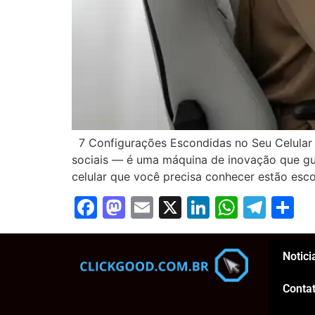
7 Configurações Escondidas no Seu Celular 
sociais — é uma máquina de inovação que gua
celular que você precisa conhecer estão esc
Facebook
Mastodon
Email
X
LinkedIn
Whats
Tel
S
Notici
Conta