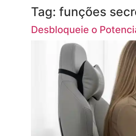
Tag:
funções secr
Desbloqueie o Potenci