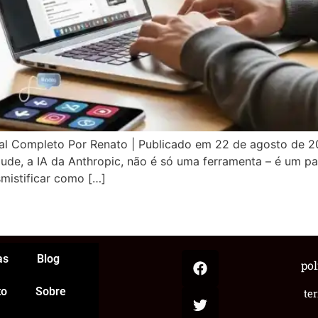
l Completo Por Renato | Publicado em 22 de agosto de 20
de, a IA da Anthropic, não é só uma ferramenta – é um par
smistificar como […]
App
egram
hare
as
Blog
pol
to
Sobre
te