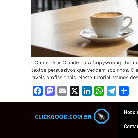
Como Usar Claude para Copywriting: Tutoria
textos persuasivos que vendem sozinhos. Clau
níveis profissionais. Neste tutorial, vamos de
Facebook
Mastodon
Email
X
LinkedIn
Whats
Tel
S
Notici
Conta