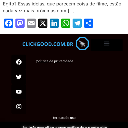
Egito? Essas ideias, que parecem coisa de filme, estão
cada vez mais próximas com […]
Facebook
Mastodon
Email
X
LinkedIn
WhatsApp
Telegram
Share
politica de privacidade
termos de uso