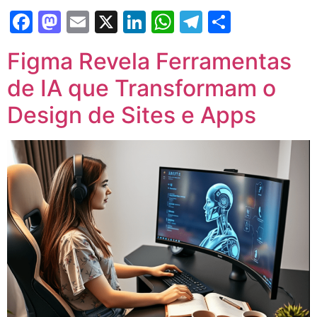
Facebook
Mastodon
Email
X
LinkedIn
WhatsApp
Telegram
Share
Figma Revela Ferramentas
de IA que Transformam o
Design de Sites e Apps