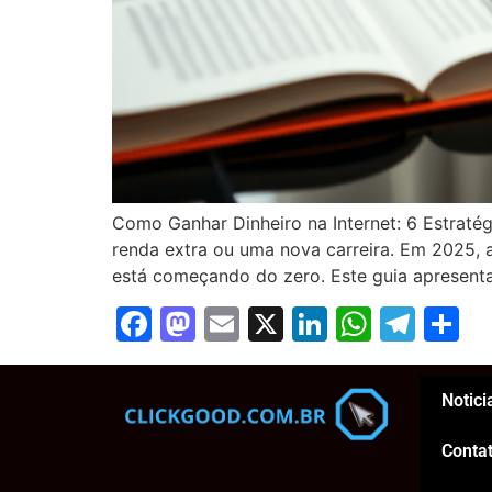
Como Ganhar Dinheiro na Internet: 6 Estratég
renda extra ou uma nova carreira. Em 2025, 
está começando do zero. Este guia apresenta 
Facebook
Mastodon
Email
X
LinkedIn
Whats
Tel
S
Notici
Conta