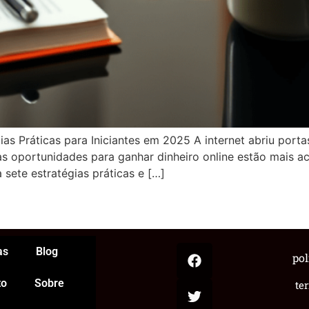
ias Práticas para Iniciantes em 2025 A internet abriu porta
as oportunidades para ganhar dinheiro online estão mais 
sete estratégias práticas e […]
App
egram
hare
as
Blog
pol
to
Sobre
te