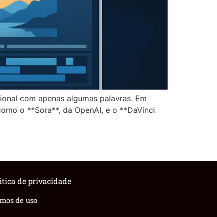
sional com apenas algumas palavras. Em
 como o **Sora**, da OpenAI, e o **DaVinci
itica de privacidade
rmos de uso