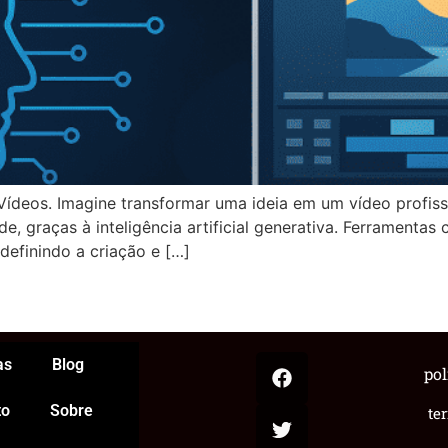
Vídeos. Imagine transformar uma ideia em um vídeo profis
e, graças à inteligência artificial generativa. Ferramentas
definindo a criação e […]
App
egram
hare
as
Blog
pol
to
Sobre
te