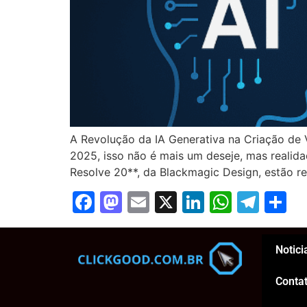
A Revolução da IA Generativa na Criação de 
2025, isso não é mais um deseje, mas realidad
Resolve 20**, da Blackmagic Design, estão re
Facebook
Mastodon
Email
X
LinkedIn
Whats
Tel
S
Notici
Conta