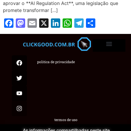
aprovar o **AI Regulation Act**, uma legislação que
promete transformar […]
Facebook
Mastodon
Email
X
LinkedIn
WhatsApp
Telegram
Share
politica de privacidade
termos de uso
As informações compartilhadas neste site